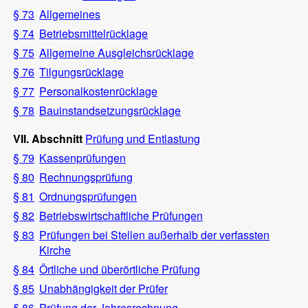
§ 73
Allgemeines
§ 74
Betriebsmittelrücklage
§ 75
Allgemeine Ausgleichsrücklage
§ 76
Tilgungsrücklage
§ 77
Personalkostenrücklage
§ 78
Bauinstandsetzungsrücklage
VII. Abschnitt
Prüfung und Entlastung
§ 79
Kassenprüfungen
§ 80
Rechnungsprüfung
§ 81
Ordnungsprüfungen
§ 82
Betriebswirtschaftliche Prüfungen
§ 83
Prüfungen bei Stellen außerhalb der verfassten
Kirche
§ 84
Örtliche und überörtliche Prüfung
§ 85
Unabhängigkeit der Prüfer
§ 86
Prüfung der Jahresrechnung