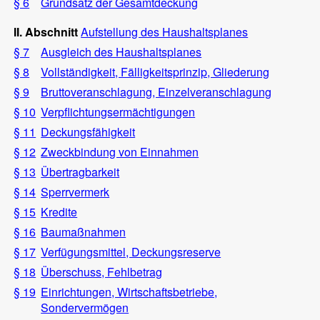
§ 6
Grundsatz der Gesamtdeckung
II. Abschnitt
Aufstellung des Haushaltsplanes
§ 7
Ausgleich des Haushaltsplanes
§ 8
Vollständigkeit, Fälligkeitsprinzip, Gliederung
§ 9
Bruttoveranschlagung, Einzelveranschlagung
§ 10
Verpflichtungsermächtigungen
§ 11
Deckungsfähigkeit
§ 12
Zweckbindung von Einnahmen
§ 13
Übertragbarkeit
§ 14
Sperrvermerk
§ 15
Kredite
§ 16
Baumaßnahmen
§ 17
Verfügungsmittel, Deckungsreserve
§ 18
Überschuss, Fehlbetrag
§ 19
Einrichtungen, Wirtschaftsbetriebe,
Sondervermögen