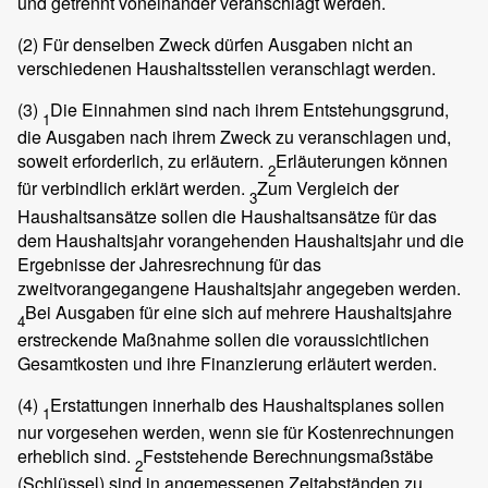
und getrennt voneinander veranschlagt werden.
(2)
Für denselben Zweck dürfen Ausgaben nicht an
verschiedenen Haushaltsstellen veranschlagt werden.
(3)
Die Einnahmen sind nach ihrem Entstehungsgrund,
1
die Ausgaben nach ihrem Zweck zu veranschlagen und,
soweit erforderlich, zu erläutern.
Erläuterungen können
2
für verbindlich erklärt werden.
Zum Vergleich der
3
Haushaltsansätze sollen die Haushaltsansätze für das
dem Haushaltsjahr vorangehenden Haushaltsjahr und die
Ergebnisse der Jahresrechnung für das
zweitvorangegangene Haushaltsjahr angegeben werden.
Bei Ausgaben für eine sich auf mehrere Haushaltsjahre
4
erstreckende Maßnahme sollen die voraussichtlichen
Gesamtkosten und ihre Finanzierung erläutert werden.
(4)
Erstattungen innerhalb des Haushaltsplanes sollen
1
nur vorgesehen werden, wenn sie für Kostenrechnungen
erheblich sind.
Feststehende Berechnungsmaßstäbe
2
(Schlüssel) sind in angemessenen Zeitabständen zu