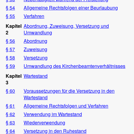
§ 54
Allgemeine Rechtsfolgen einer Beurlaubung
§ 55
Verfahren
Kapitel
Abordnung, Zuweisung, Versetzung und
2
Umwandlung
§ 56
Abordnung
§ 57
Zuweisung
§ 58
Versetzung
§ 59
Umwandlung des Kirchenbeamtenverhältnisses
Kapitel
Wartestand
3
§ 60
Voraussetzungen für die Versetzung in den
Wartestand
§ 61
Allgemeine Rechtsfolgen und Verfahren
§ 62
Verwendung im Wartestand
§ 63
Wiederverwendung
§ 64
Versetzung in den Ruhestand