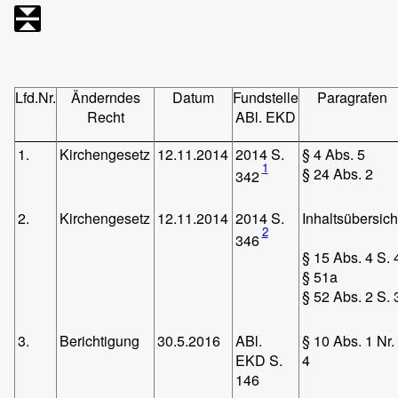
Lfd.Nr.
Änderndes
Datum
Fundstelle
Paragrafen
Recht
ABl. EKD
1.
Kirchengesetz
12.11.2014
2014 S.
§ 4 Abs. 5
1
§ 24 Abs. 2
342
2.
Kirchengesetz
12.11.2014
2014 S.
Inhaltsübersich
2
346
§ 15 Abs. 4 S. 
§ 51a
§ 52 Abs. 2 S. 
3.
Berichtigung
30.5.2016
ABl.
§ 10 Abs. 1 Nr.
EKD S.
4
146