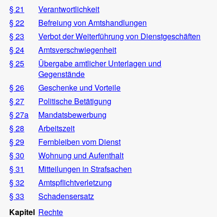
§ 21
Verantwortlichkeit
§ 22
Befreiung von Amtshandlungen
§ 23
Verbot der Weiterführung von Dienstgeschäften
§ 24
Amtsverschwiegenheit
§ 25
Übergabe amtlicher Unterlagen und
Gegenstände
§ 26
Geschenke und Vorteile
§ 27
Politische Betätigung
§ 27a
Mandatsbewerbung
§ 28
Arbeitszeit
§ 29
Fernbleiben vom Dienst
§ 30
Wohnung und Aufenthalt
§ 31
Mitteilungen in Strafsachen
§ 32
Amtspflichtverletzung
§ 33
Schadensersatz
Kapitel
Rechte