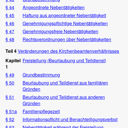
§ 44
Angeordnete Nebentätigkeiten
§ 45
Haftung aus angeordneter Nebentätigkeit
§ 46
Genehmigungspflichtige Nebentätigkeiten
§ 47
Genehmigungsfreie Nebentätigkeiten
§ 48
Rechtsverordnungen über Nebentätigkeiten
Teil 4
Veränderungen des Kirchenbeamtenverhältnisses
Kapitel
Freistellung (Beurlaubung und Teildienst)
1
§ 49
Grundbestimmung
§ 50
Beurlaubung und Teildienst aus familiären
Gründen
§ 51
Beurlaubung und Teildienst aus anderen
Gründen
§ 51a
Familienpflegezeit
§ 52
Informationspflicht und Benachteiligungsverbot
§ 53
Nebentätigkeit während der Freistellung