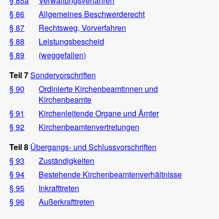
§ 85a
Verwaltungsverfahren
§ 86
Allgemeines Beschwerderecht
§ 87
Rechtsweg, Vorverfahren
§ 88
Leistungsbescheid
§ 89
(weggefallen)
Teil 7
Sondervorschriften
§ 90
Ordinierte Kirchenbeamtinnen und
Kirchenbeamte
§ 91
Kirchenleitende Organe und Ämter
§ 92
Kirchenbeamtenvertretungen
Teil 8
Übergangs- und Schlussvorschriften
§ 93
Zuständigkeiten
§ 94
Bestehende Kirchenbeamtenverhältnisse
§ 95
Inkrafttreten
§ 96
Außerkrafttreten